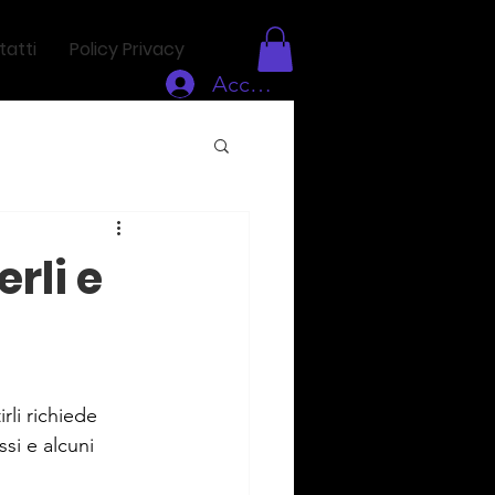
atti
Policy Privacy
Accedi
rli e
li richiede 
si e alcuni 