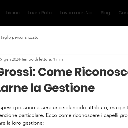
Listino
Laura Rota
Lavora con Noi
Blog
Cont
taglio personallizzato
27 gen 2024
Tempo di lettura: 1 min
Grossi: Come Riconosce
arne la Gestione
 spessi possono essere uno splendido attributo, ma gestir
enzione particolare. Ecco come riconoscere i capelli gros
are la loro gestione: