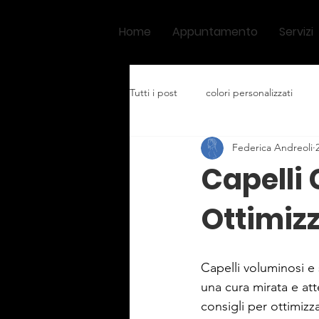
Home
Appuntamento
Servizi
Tutti i post
colori personalizzati
Federica Andreoli
Capelli 
Ottimizz
Capelli voluminosi e
una cura mirata e att
consigli per ottimizz