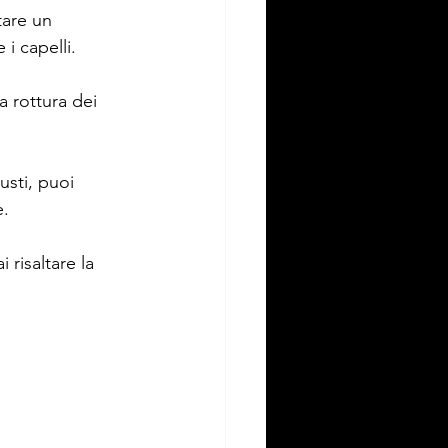
tare un 
i capelli.
a rottura dei 
usti, puoi 
e.
 risaltare la 